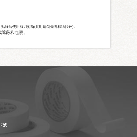
，贴好后使用剪刀剪断(此时请勿先将和纸拉开)。
成遮蔽和包覆。
7號