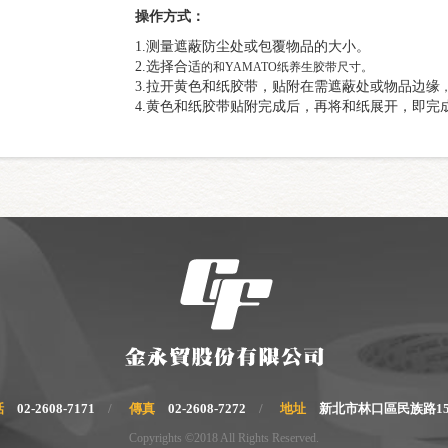
操作方式：
1.测量遮蔽防尘处或包覆物品的大小。
2.选择合
适
的和YAMATO纸养生胶带尺寸。
3.拉开黄色和纸胶带，贴附在需遮蔽处或物品边缘
4.黄色和纸胶带贴附完成后，再将和纸展开，即完
話
02-2608-7171
傳真
02-2608-7272
地址
新北市林口區民族路15
Copyrights ©2018 All Rights Reserved.