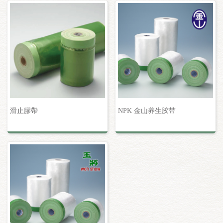
滑止膠帶
NPK 金山养生胶带