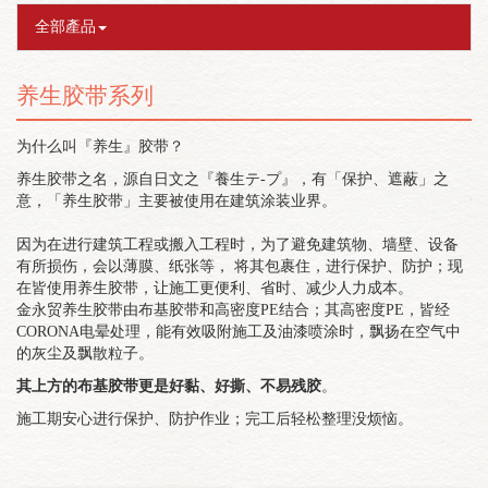
全部產品
养生胶带系列
为什么叫『养生』胶带？
养生胶带之名，源自日文之『養生テ-プ』，有「保护、遮蔽」之
意，「养生胶带」主要被使用在建筑涂装业界。
因为在进行建筑工程或搬入工程时，为了避免建筑物、墙壁、设备
有所损伤，会以薄膜、纸张等， 将其包裹住，进行保护、防护；现
在皆使用养生胶带，让施工更便利、省时、减少人力成本。
金永贸养生胶带由布基胶带和高密度PE结合；其高密度PE，皆经
CORONA电晕处理，能有效吸附施工及油漆喷涂时，飘扬在空气中
的灰尘及飘散粒子。
其上方的布基胶带更是好黏、好撕、不易残胶
。
施工期安心进行保护、防护作业；完工后轻松整理没烦恼。