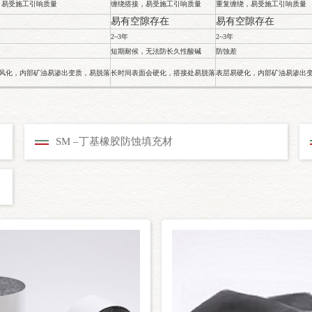
，易受施工引响质量
缠绕搭接，易受施工引响质量
重复缠绕，易受施工引响质量
易有空隙存在
易有空隙存在
2~3年
2~3年
短期耐候，无法防长久性酸碱
防蚀差
变质风化，内部矿油易渗出变质，易脱落
长时间表面会硬化，搭接处易脱落
表层易硬化，内部矿油易渗出
SM –丁基橡胶防蚀填充材