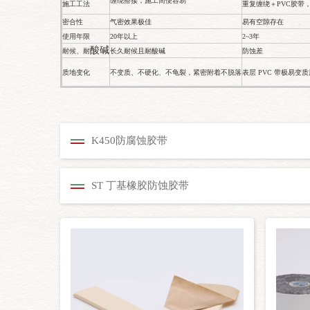
缠绕搭接，施工简便容易
施工工法
重复缠绕＋PVC胶带
密合性
气密效果极佳
易有空隙存在
使用年限
20年以上
2~3年
酸碱
耐候、耐
长久耐候且耐酸碱
防蚀差
质地变化
不变质、不硬化、不龟裂，紧密附着不脱落
表层 PVC 带极易
K450防腐蚀胶带
ST 丁基橡胶防蚀胶带