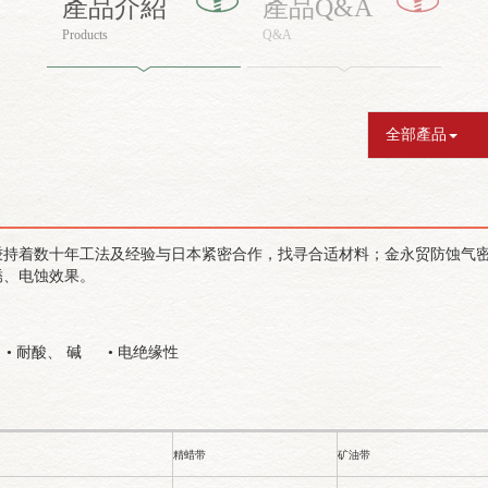
產品介紹
產品Q&A
Products
Q&A
全部產品
数十年工法及经验与日本紧密合作，找寻合适材料；金永贸防蚀气密系列，采用
锈、电蚀效果。
• 耐酸、 碱 • 电绝缘性
精蜡带
矿油带