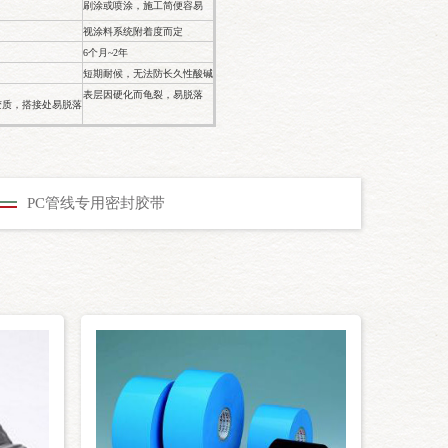
刷涂或喷涂，施工简便容易
视涂料系统附着度而定
6个月~2年
短期耐候，无法防长久性酸碱
表层因硬化而龟裂，易脱落
变质，搭接处易脱落
PC管线专用密封胶带