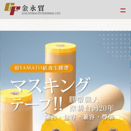
google-site-
verification=EvPoimA01gXxwXCpdefUUxzfHUTmBpMCMS46hwWJ2Xo