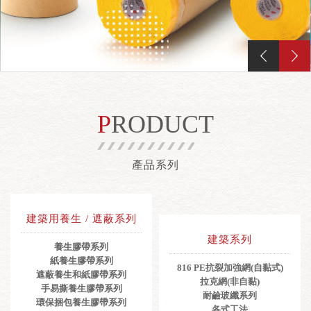
PRODUCT
產品系列
建築用養生 / 遮蔽系列
建築系列
養生膠帶系列
紙養生膠帶系列
816 PE抗裂加強網(自黏式)
遮蔽養生和紙膠帶系列
拉克網(非自黏)
手易撕養生膠帶系列
耐鹼玻纖系列
環保捆包養生膠帶系列
各式工法