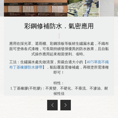
彩鋼修補防水．氣密應用
應用在採光罩、遮雨棚、彩鋼浪板等板材生鏽漏水處，不織布
面可塗佈各式漆種，可長期持續發揮優異的防水效果，且自黏
式操作應用起來相當便利、省時。
工法：生鏽漏水處先做清潔，剪裁合適大小的【
4075單面不織
布丁基橡膠防水膠帶
】，黏貼覆蓋需修補處，再噴塗所需漆種
即可！
特性：
1.丁基橡膠(不乾膠)：不黃變、不硬化、不垂流、不滲油、耐
候性佳
2.不織布面可塗佈各類漆種
3.氣密性優異，有效阻斷水路
4.與異材質貼合性強，時間越久，貼合效果更好
5.質地柔韌，完整服貼，自黏式操作便利