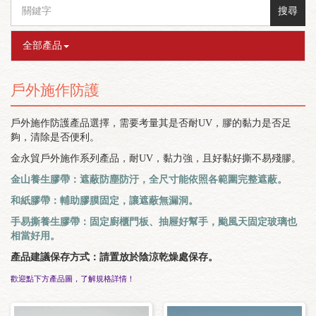
搜尋
全部產品
戶外施作防護
戶外施作防護產品選擇，需要考量其是否耐UV，膠的黏力是否足
夠，清除是否便利。
金永貿戶外施作系列產品，耐UV，黏力強，且好黏好撕不易殘膠。
金山養生膠帶：遮蔽防塵防汙，全尺寸能依照各範圍完整遮蔽。
和紙膠帶：輔助膠膜固定，讓遮蔽無漏洞。
手易撕養生膠帶：固定廚櫃門板、抽屜好幫手，颱風天固定玻璃也
相當好用。
產品建議保存方式：請置放於陰涼乾燥處保存。
歡迎點下方產品圖，了解規格詳情！