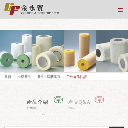
google-site-
verification=EvPoimA01gXxwXCpdefUUxzfHUTmBpMCMS46hwWJ2Xo
首頁
全部產品
養生 / 遮蔽系列
戶外施作防護
產品介紹
產品Q&A
Products
Q&A