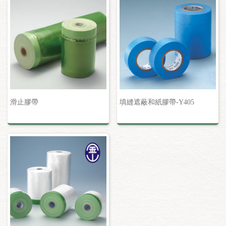
滑止膠帶
填縫遮蔽和紙膠帶-Y405