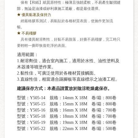
保有
【
和紙
】
紙質原特性：極薄且強韌柔軟，不易產生皺摺縫
隙，無論是油漆或矽利康施工遮蔽，都是最佳選擇。
★
優異黏著
及保持力
經嚴格膠系測試，易黏貼於各種材質表面，使施作更加流
暢。
★
不易
殘膠
具有優異耐溶劑性，好黏不易脫落，好撕不易殘膠，完工時只
要輕輕一撕即恢復乾淨的表面。
適用範圍：
1.耐溶劑佳，適合室內施工，適用於水性、油性塗料及
木器漆等噴塗作業。
2.黏性佳，可廣泛使用於各種材質接觸面。
3.直線性佳，相當適合踢腳板等直線標示之油漆工程。
建議保存方式：本產品請置放於陰涼乾燥處保存。
型號：Y505-14 規格：14mm X 18M 卷/箱：800卷
型號：Y505-15 規格：15mm X 18M 卷/箱：800卷
型號：Y505-16 規格：16mm X 18M 卷/箱：700卷
型號：Y505-18 規格：18mm X 18M 卷/箱：700卷
型號：Y505-19 規格：19mm X 18M 卷/箱：600卷
型號：Y505-22 規格：22mm X 18M 卷/箱：500卷