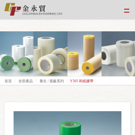
google-site-
verification=EvPoimA01gXxwXCpdefUUxzfHUTmBpMCMS46hwWJ2Xo
首頁
全部產品
養生 / 遮蔽系列
Y505 和紙膠帶