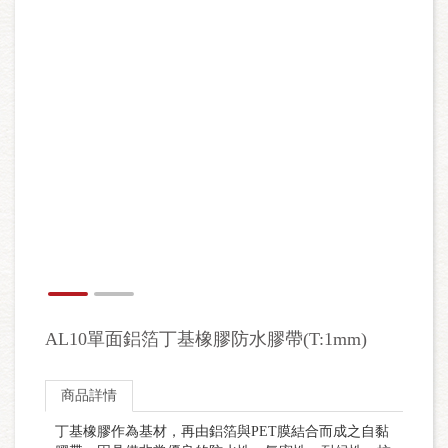
AL10單面鋁箔丁基橡膠防水膠帶(T:1mm)
商品詳情
丁基橡膠作為基材，再由鋁箔與PET膜結合而成之自黏