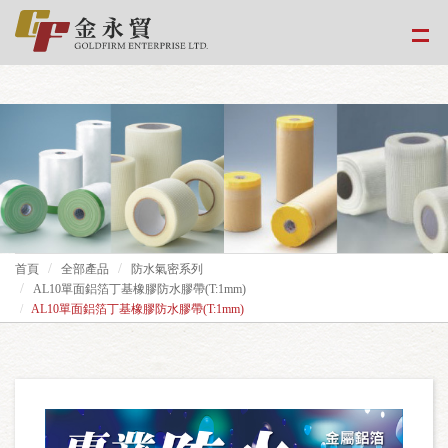
google-site-
verification=EvPoimA01gXxwXCpdefUUxzfHUTmBpMCMS46hwWJ2Xo
首頁
全部產品
防水氣密系列
AL10單面鋁箔丁基橡膠防水膠帶(T:1mm)
AL10單面鋁箔丁基橡膠防水膠帶(T:1mm)