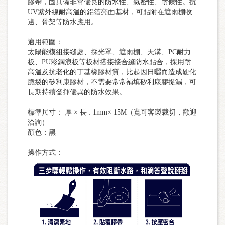
膠帶，固具備非常優良的防水性、氣密性、耐候性。抗
UV紫外線耐高溫的鋁箔亮面基材，可貼附在遮雨棚收
邊、骨架等防水應用。
適用範圍：
太陽能模組接縫處、採光罩、遮雨棚、天溝、PC耐力
板、PU彩鋼浪板等板材搭接接合縫防水貼合，採用耐
高溫及抗老化的丁基橡膠材質，比起因日曬而造成硬化
脆裂的矽利康膠材，不需要常常補填矽利康膠捉漏，可
長期持續發揮優異的防水效果。
標準尺寸： 厚 × 長 : 1mm× 15M（寬可客製裁切，歡迎
洽詢）
顏色：黑
操作方式：