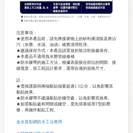
注意事項：
★使用本產品前，請先將接著物上的矽利康清除及將沾
污（灰塵、水漬、油漬）確實清理乾淨。
★建議保存方式：本產品請置放於陰涼乾燥處保存。
★本產品不適用負水壓管線修補
★防水膠帶的施工方法，根據表面接合部位的間隙、接
縫寬度，按工程設計要求，選用合適的規格尺寸。
註：
★需保護面與兩端黏貼端要超過1.5公分，以免影響其
黏貼效果。
★防水膠帶不建議黏貼於鏤空處，以免影響其效果。
★如需黏貼處有間隙或鏤空，需先填塞或用T型鋁壓
條，再施作黏貼工程。
金永貿彩網防水工法應用