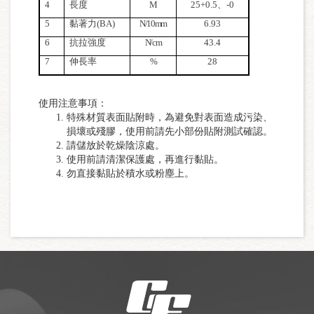
4
長度
M
25+0.5
、-0
5
黏著力(BA)
N/10mm
6.93
6
抗拉強度
N/cm
43.4
7
伸長率
%
28
使用注意事項：
特殊材質表面貼附時，為避免對表面造成污染、
損壞或殘膠，使用前請先小部份貼附測試確認。
請儲放於乾燥陰涼處。
使用前請清潔保護處，再進行黏貼。
勿直接黏貼於積水或粉塵上。