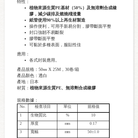
特性：
植物來源生質PE基材（50%）及無溶劑合成橡
膠，減少碳排及燃燒殘渣量
紙管使用90%以上再生材製造
操作便利，可用手新易分割，膠帶斷面平整
封口強韌不易斷裂
膠帶斷面平整
可黏於多種表面，服貼性佳
應用：
各式封裝應用。
產品規格：50㎜ X 25M，30卷/箱
產品顏色：透白
產地：日本
材質：
植物來源生質PE、無溶劑合成橡膠
規格數據：
No.
檢查項目
單位
規格值
1
生物質比
%
10
2
厚度
mm
0.17
3
寬幅
mm
50
±1.0