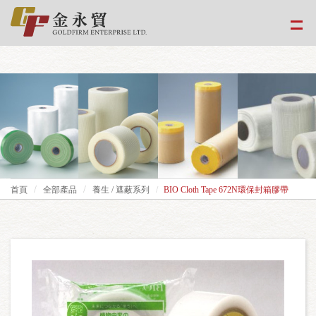
google-site-
verification=EvPoimA01gXxwXCpdefUUxzfHUTmBpMCMS46hwWJ2Xo
首頁
全部產品
養生 / 遮蔽系列
BIO Cloth Tape 672N環保封箱膠帶