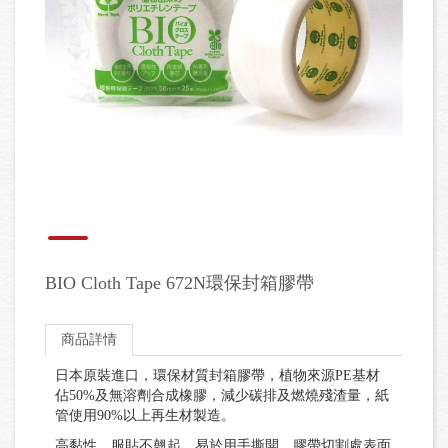
BIO Cloth Tape 672N環保封箱膠帶
商品詳情
日本原裝進口，環保材質封箱膠帶，植物來源PE基材
佔50%及無溶劑合成橡膠，減少碳排及燃燒殘渣量，紙
管使用90%以上再生材製造。
高黏性、服貼不翹起，易於用手撕開，膠帶切割處表面