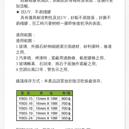
經嚴格膠系測試，易黏貼於各種材質表面，使施作更
加流暢。
★ 抗UV、不易殘膠
具有優異耐溶劑性及抗UV，好黏不易脫落，好撕不
易殘膠，完工時只要輕輕一撕即恢復乾淨的表面。
適用範圍：
適用範圍：
1.玻璃、外牆石材伸縮縫灌注填縫材、矽利康時，修邊
之用。
2.汽車噴、烤漆時，遮蔽周邊飾條、氣密膠條之用。
3.玻璃帷幕、石頭漆、抿石子面施作遮蔽之用。
4.空調出風口等，警告示之用。
建議保存方式：本產品請置放於陰涼乾燥處保存。