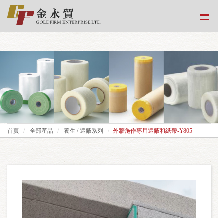
google-site-
verification=EvPoimA01gXxwXCpdefUUxzfHUTmBpMCMS46hwWJ2Xo
首頁
全部產品
養生 / 遮蔽系列
外牆施作專用遮蔽和紙帶-Y805