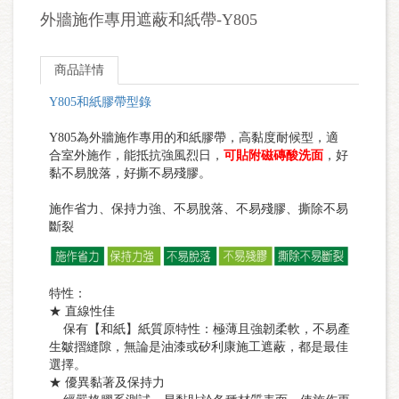
外牆施作專用遮蔽和紙帶-Y805
商品詳情
Y805和紙膠帶型錄
Y805為外牆施作專用的和紙膠帶，高黏度耐候型，適
合室外施作，能抵抗強風烈日，
可貼附磁磚酸洗面
，好
黏不易脫落，好撕不易殘膠。
施作省力、保持力強、不易脫落、不易殘膠、撕除不易
斷裂
特性：
★ 直線性佳
保有【和紙】紙質原特性：極薄且強韌柔軟，不易產
生皺摺縫隙，無論是油漆或矽利康施工遮蔽，都是最佳
選擇。
★ 優異黏著及保持力